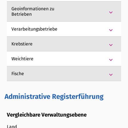
Geoinformationen zu
keyboard_arrow_down
Betrieben
keyboard_arrow_down
Verarbeitungsbetriebe
keyboard_arrow_down
Krebstiere
keyboard_arrow_down
Weichtiere
keyboard_arrow_down
Fische
Administrative Registerführung
Vergleichbare Verwaltungsebene
Land