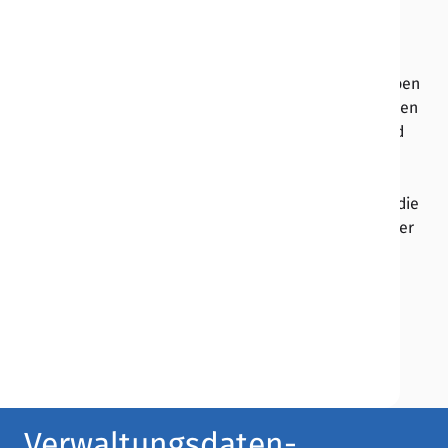
werden.
Die Führung der Datenbestände muss dabei rechtlich
durch die
EU
, den Bund oder alle Länder vorgeschrieben
sein
bzw.
sich aus einer gesetzlichen Grundlage ableiten
lassen. Darüber hinaus soll es bundesweit hinreichend
klar definierte Anforderungen an Inhalt, Struktur und
Qualität der erfassten Daten geben und der
Datenbestand muss regelmäßig gepflegt werden. Für die
Führung der Datenbestände können sowohl Akteure der
unmittelbaren als auch der mittelbaren Bundes- und
Landesverwaltung (
sog.
registerführende Stellen)
verantwortlich sein.
Auf der
VIP
werden fortlaufend neue
Verwaltungsdatenbestände erfasst.
Verwaltungsdaten-