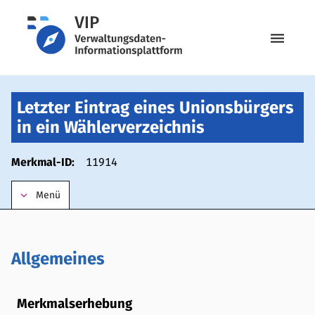
menu
Letzter Eintrag eines Unionsbürgers
in ein Wählerverzeichnis
Merkmal-ID:
11914
keyboard_arrow_down
Menü
Allgemeines
Merkmalserhebung