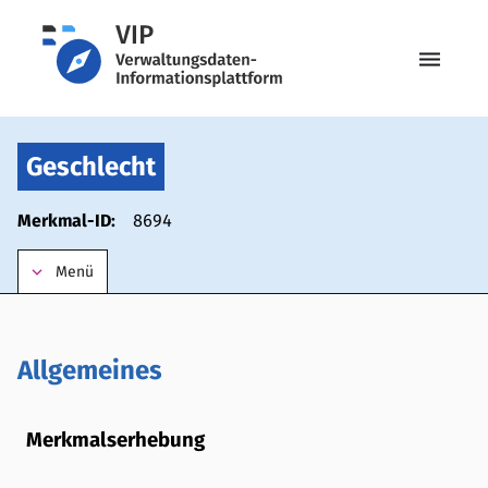
menu
Geschlecht
Merkmal-ID:
8694
keyboard_arrow_down
Menü
Allgemeines
Merkmalserhebung