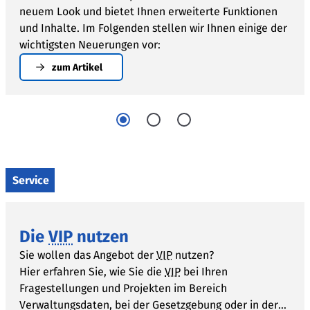
neuem Look und bietet Ihnen erweiterte Funktionen
und Inhalte. Im Folgenden stellen wir Ihnen einige der
wichtigsten Neuerungen vor:
Das neue Website-Design ist die sichtbarste
zum Artikel
Veränderung. Unsere neue Seite ist aufgeräumt
und intuitiv zu bedienen, egal ob Sie die
VIP
auf
dem Desktop oder auf mobilen Geräten nutzen.
Die Suche bleibt als zentraler Einstieg zu den
Inhalten der
VIP
erhalten, wurde aber
übersichtlicher gestaltet und um neue Filter
erweitert. Ab sofort können Sie
Service
Verwaltungsdatenbestände beispielsweise nach
der datenhaltenden Stelle, dem zuständigen
Ressort oder hinsichtlich der verwendeten
Die
VIP
nutzen
Datenbanken und Schnittstellen filtern. So
Sie wollen das Angebot der
VIP
nutzen?
gelangen Sie schnell und unkompliziert zu den
Hier erfahren Sie, wie Sie die
VIP
bei Ihren
gesuchten Informationen.
Fragestellungen und Projekten im Bereich
Neue Datenfelder in den Registerprofilen
Verwaltungsdaten, bei der Gesetzgebung oder in der