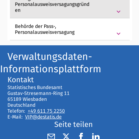
Personalausweisversagungsgründ
en
keyboard_arrow_down
Behörde der Pass-,
Personalausweisversagung
keyboard_arrow_down
Verwaltungsdaten-
Informationsplattform
Kontakt
Statistisches Bundesamt
Gustav-Stresemann-Ring 11
65189 Wiesbaden
Deutschland
Telefon:
+49 611 75 2250
E-Mail:
VIP@destatis.de
Seite teilen