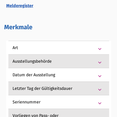
Melderegister
Merkmale
Art
keyboard_arrow_down
Ausstellungsbehörde
keyboard_arrow_down
Datum der Ausstellung
keyboard_arrow_down
Letzter Tag der Gültigkeitsdauer
keyboard_arrow_down
Seriennummer
keyboard_arrow_down
Vorliegen von Pass- oder