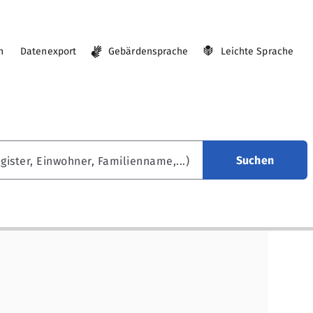
n
Datenexport
Gebärdensprache
Leichte Sprache
Suchen
gister, Einwohner, Familienname,...)