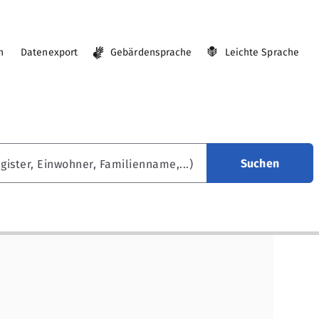
n
Datenexport
Gebärdensprache
Leichte Sprache
Suchen
gister, Einwohner, Familienname,...)