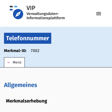
menu
Telefonnummer
Merkmal-ID:
7002
keyboard_arrow_down
Menü
Allgemeines
Merkmalserhebung